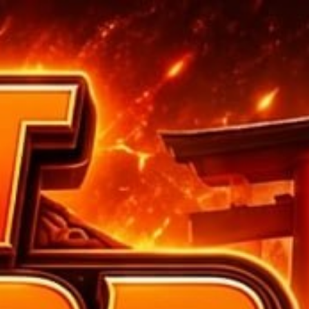
SITUS RESMI
LINK ALTERNATIF
DAFTAR ID PRO
WIN313
WIN313 Game Online Terbaik dengan Slot
Terpercaya Di Indonesia Slot Gacor
MADE BY 👑
PAPAZOLA
45,621
sales
SITUS SLOT PALING GACOR 2026
Item Details