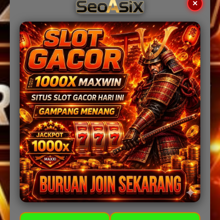
merasakan performa optimal setiap saat. Tidak heran jika
×
WIN313 menjadi pilihan utama bagi pecinta game online
yang mengutamakan kenyamanan dan kecepatan.
Rp
5.000
Pilih Paket Member
Member
Aktif
Reguler
Bonus New Member
Cashback Mingguan
5.000
Rp
Support 24 Jam
Nikmati
semua
DAFTAR SEKARANG
pasaran
togel
resmi
Harga dalam Rupiah dan sudah termasuk biaya layanan
(HK,
SGP,
SDY,
Macau)