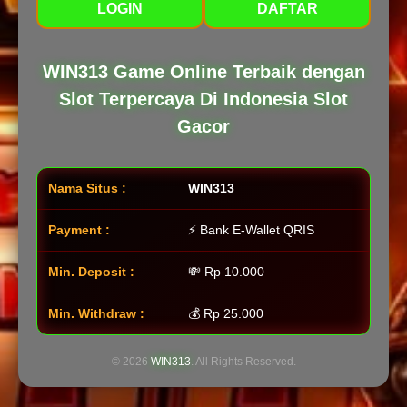
LOGIN
DAFTAR
dengan
FAQ — Pertanyaan yang Sering
bonus
harian
Diajukan
dan
WIN313 Game Online Terbaik dengan
cashback
Slot Terpercaya Di Indonesia Slot
Klik pertanyaan di bawah untuk membuka atau menutup
menarik.
jawabannya.
Gacor
Member
Pilih
VIP
Nama Situs :
WIN313
Apa inovasi terbesar yang ditawarkan WIN313?
100.000
Rp
>
Dapatkan
Payment :
⚡ Bank E-Wallet QRIS
layanan
Klik tombol
WIN313
Inovasi teknis terbesar
prioritas,
Min. Deposit :
💸 Rp 10.000
WIN313 terletak pada kompresi data aplikasi.
Bagaimana sistem menjamin permainan yang
bonus
Platform ini dirancang agar tetap stabil
>
mingguan,
adil?
Min. Withdraw :
💰 Rp 25.000
prediksi
menjalankan WIN313 meskipun dijalankan pada
eksklusif,
perangkat dengan spesifikasi rendah atau dalam
Klik tombol
WIN313
Sistem yang adil biasanya
dan
© 2026
WIN313
. All Rights Reserved.
kondisi jaringan yang kurang optimal. Hal ini
melewati audit oleh pihak ketiga seperti eCOGRA
Apakah proses pencairan dana (withdraw)
support
meminimalkan latency (lag) yang biasanya
atau iTech Labs. Lembaga-lembaga ini menguji
>
benar-benar instan?
khusus